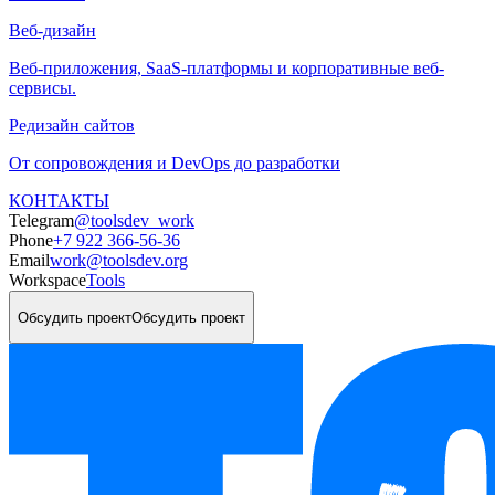
Веб-дизайн
Веб-приложения, SaaS-платформы и корпоративные веб-
сервисы.
Редизайн сайтов
От сопровождения и DevOps до разработки
КОНТАКТЫ
Telegram
@toolsdev_work
Phone
+7 922 366-56-36
Email
work@toolsdev.org
Workspace
Tools
Обсудить проект
Обсудить проект