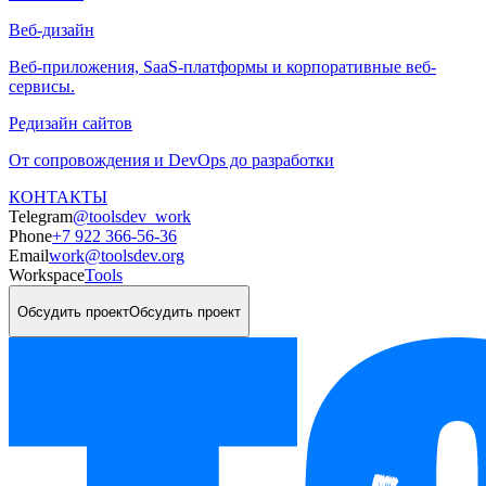
Веб-дизайн
Веб-приложения, SaaS-платформы и корпоративные веб-
сервисы.
Редизайн сайтов
От сопровождения и DevOps до разработки
КОНТАКТЫ
Telegram
@toolsdev_work
Phone
+7 922 366-56-36
Email
work@toolsdev.org
Workspace
Tools
Обсудить проект
Обсудить проект