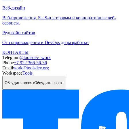
Веб-дизайн
Веб-приложения, SaaS-платформы и корпоративные веб-
сервисы.
Редизайн сайтов
От сопровождения и DevOps до разработки
КОНТАКТЫ
Telegram
@toolsdev_work
Phone
+7 922 366-56-36
Email
work@toolsdev.org
Workspace
Tools
Обсудить проект
Обсудить проект