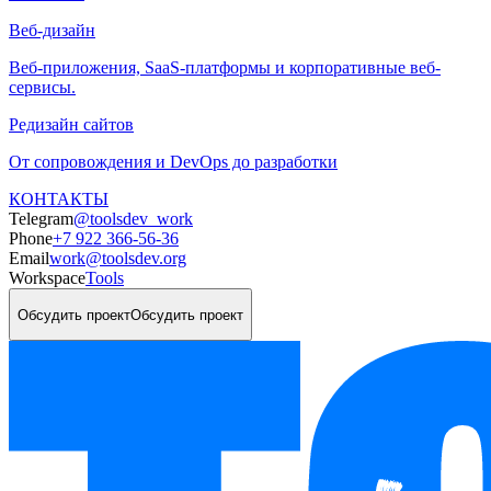
Веб-дизайн
Веб-приложения, SaaS-платформы и корпоративные веб-
сервисы.
Редизайн сайтов
От сопровождения и DevOps до разработки
КОНТАКТЫ
Telegram
@toolsdev_work
Phone
+7 922 366-56-36
Email
work@toolsdev.org
Workspace
Tools
Обсудить проект
Обсудить проект