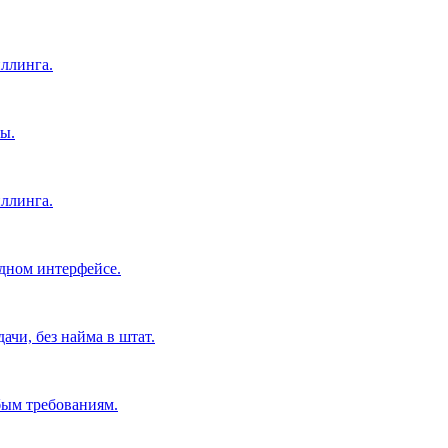
ллинга.
ы.
ллинга.
дном интерфейсе.
чи, без найма в штат.
бым требованиям.