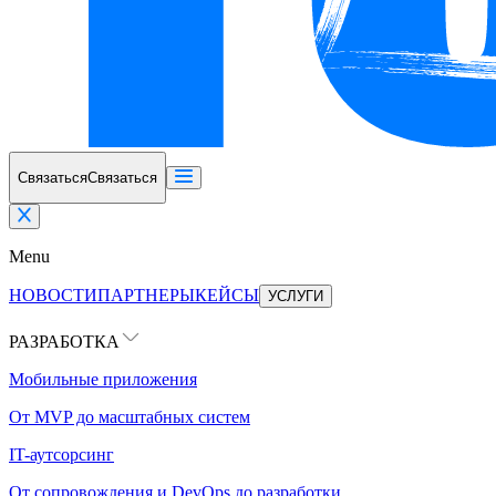
Связаться
Связаться
Menu
НОВОСТИ
ПАРТНЕРЫ
КЕЙСЫ
УСЛУГИ
РАЗРАБОТКА
Мобильные приложения
От MVP до масштабных систем
IT-аутсорсинг
От сопровождения и DevOps до разработки