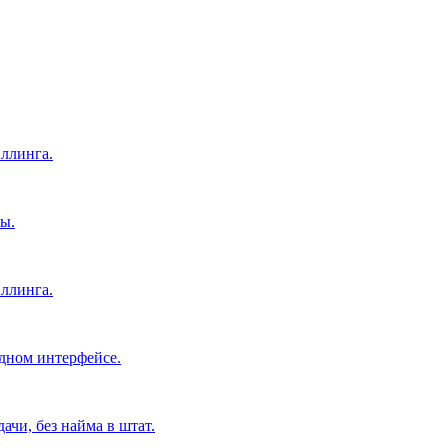
ллинга.
ы.
ллинга.
дном интерфейсе.
чи, без найма в штат.