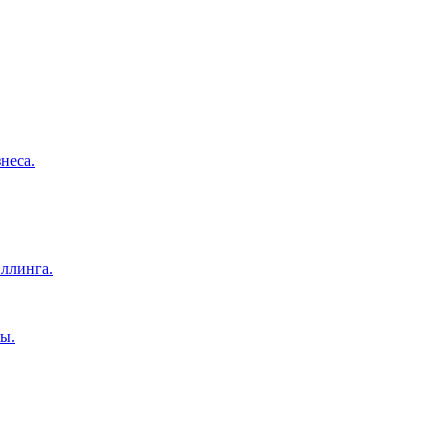
неса.
ллинга.
ы.