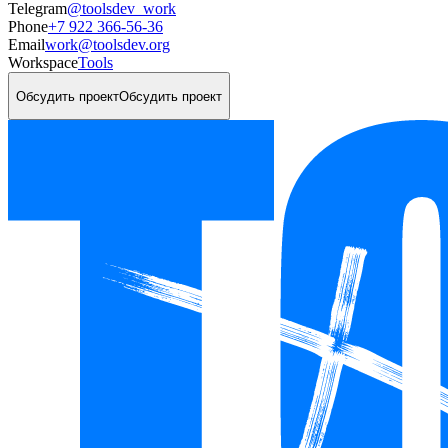
Telegram
@toolsdev_work
Phone
+7 922 366-56-36
Email
work@toolsdev.org
Workspace
Tools
Обсудить проект
Обсудить проект