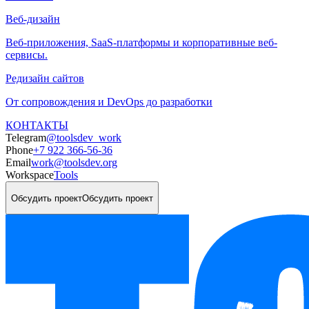
Веб-дизайн
Веб-приложения, SaaS-платформы и корпоративные веб-
сервисы.
Редизайн сайтов
От сопровождения и DevOps до разработки
КОНТАКТЫ
Telegram
@toolsdev_work
Phone
+7 922 366-56-36
Email
work@toolsdev.org
Workspace
Tools
Обсудить проект
Обсудить проект