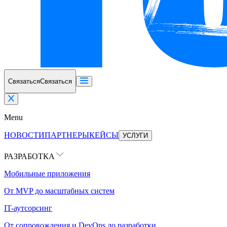
Связаться
Связаться
Menu
НОВОСТИ
ПАРТНЕРЫ
КЕЙСЫ
УСЛУГИ
РАЗРАБОТКА
Мобильные приложения
От MVP до масштабных систем
IT-аутсорсинг
От сопровождения и DevOps до разработки