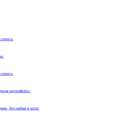
ллинга.
ы.
ллинга.
дном интерфейсе.
чи, без найма в штат.