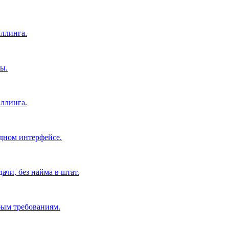
ллинга.
ы.
ллинга.
дном интерфейсе.
чи, без найма в штат.
бым требованиям.