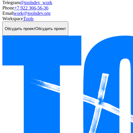
Telegram
@toolsdev_work
Phone
+7 922 366-56-36
Email
work@toolsdev.org
Workspace
Tools
Обсудить проект
Обсудить проект