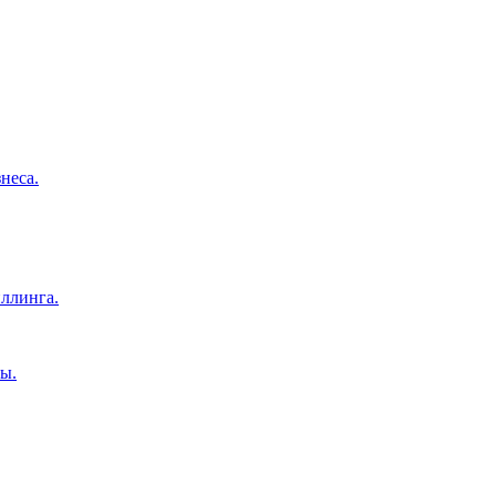
неса.
ллинга.
ы.