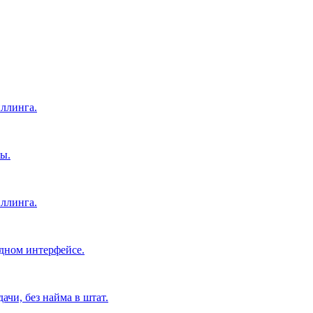
ллинга.
ы.
ллинга.
дном интерфейсе.
чи, без найма в штат.