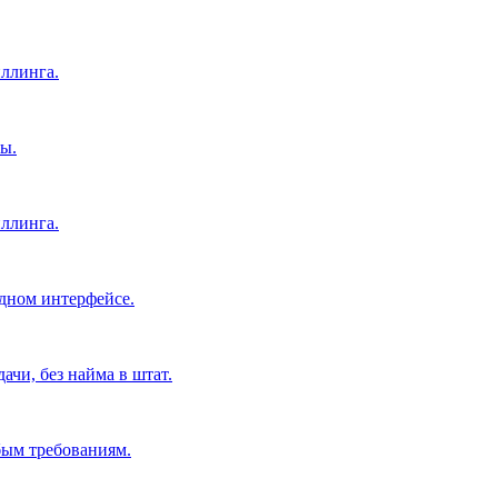
ллинга.
ы.
ллинга.
дном интерфейсе.
чи, без найма в штат.
бым требованиям.