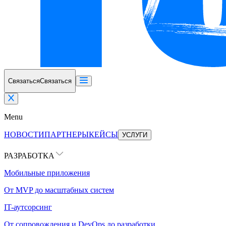
Связаться
Связаться
Menu
НОВОСТИ
ПАРТНЕРЫ
КЕЙСЫ
УСЛУГИ
РАЗРАБОТКА
Мобильные приложения
От MVP до масштабных систем
IT-аутсорсинг
От сопровождения и DevOps до разработки