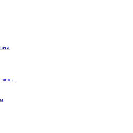
неса.
ллинга.
ы.