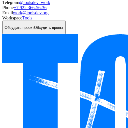
Telegram
@toolsdev_work
Phone
+7 922 366-56-36
Email
work@toolsdev.org
Workspace
Tools
Обсудить проект
Обсудить проект