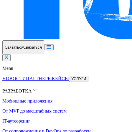
Связаться
Связаться
Menu
НОВОСТИ
ПАРТНЕРЫ
КЕЙСЫ
УСЛУГИ
РАЗРАБОТКА
Мобильные приложения
От MVP до масштабных систем
IT-аутсорсинг
От сопровождения и DevOps до разработки