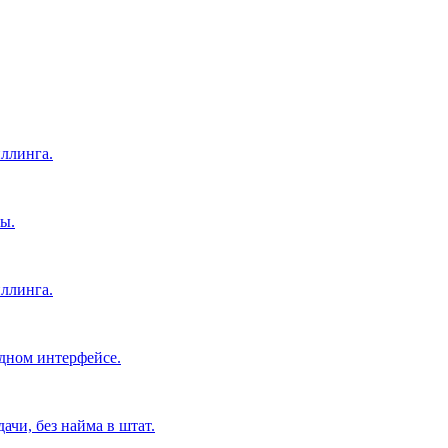
ллинга.
ы.
ллинга.
дном интерфейсе.
чи, без найма в штат.