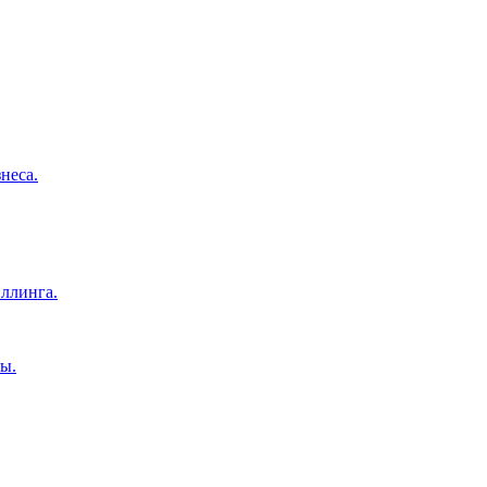
неса.
ллинга.
ы.