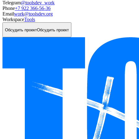
Telegram
@toolsdev_work
Phone
+7 922 366-56-36
Email
work@toolsdev.org
Workspace
Tools
Обсудить проект
Обсудить проект