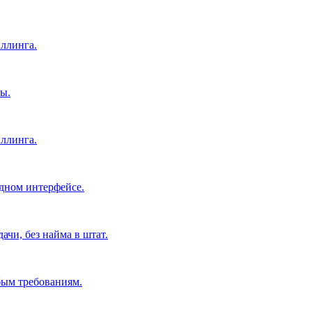
ллинга.
ы.
ллинга.
дном интерфейсе.
чи, без найма в штат.
бым требованиям.