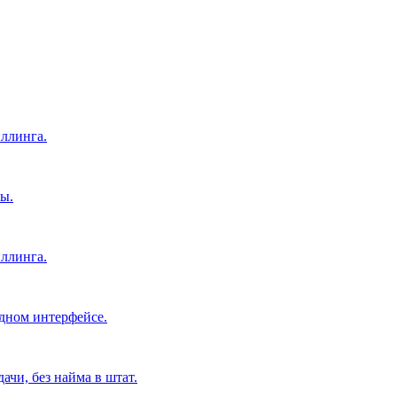
ллинга.
ы.
ллинга.
дном интерфейсе.
чи, без найма в штат.