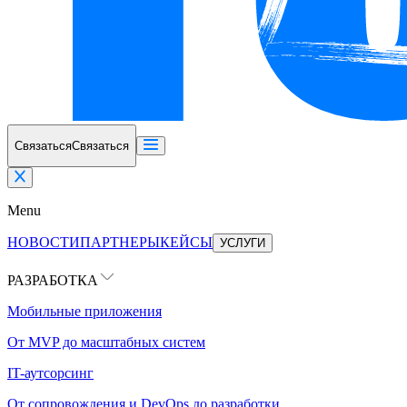
Связаться
Связаться
Menu
НОВОСТИ
ПАРТНЕРЫ
КЕЙСЫ
УСЛУГИ
РАЗРАБОТКА
Мобильные приложения
От MVP до масштабных систем
IT-аутсорсинг
От сопровождения и DevOps до разработки