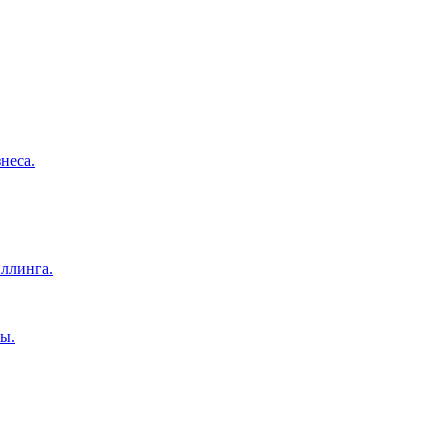
неса.
ллинга.
ы.