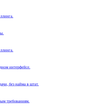
ллинга.
ы.
ллинга.
дном интерфейсе.
чи, без найма в штат.
бым требованиям.