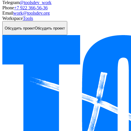
Telegram
@toolsdev_work
Phone
+7 922 366-56-36
Email
work@toolsdev.org
Workspace
Tools
Обсудить проект
Обсудить проект