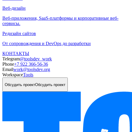
Веб-дизайн
Веб-приложения, SaaS-платформы и корпоративные веб-
сервисы.
Редизайн сайтов
От сопровождения и DevOps до разработки
КОНТАКТЫ
Telegram
@toolsdev_work
Phone
+7 922 366-56-36
Email
work@toolsdev.org
Workspace
Tools
Обсудить проект
Обсудить проект