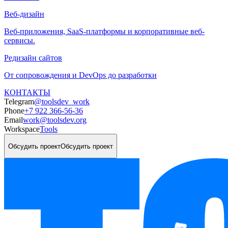
Веб-дизайн
Веб-приложения, SaaS-платформы и корпоративные веб-
сервисы.
Редизайн сайтов
От сопровождения и DevOps до разработки
КОНТАКТЫ
Telegram
@toolsdev_work
Phone
+7 922 366-56-36
Email
work@toolsdev.org
Workspace
Tools
Обсудить проект
Обсудить проект