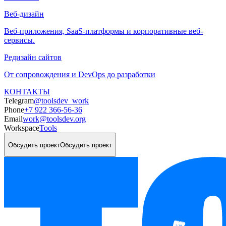
Веб-дизайн
Веб-приложения, SaaS-платформы и корпоративные веб-
сервисы.
Редизайн сайтов
От сопровождения и DevOps до разработки
КОНТАКТЫ
Telegram
@toolsdev_work
Phone
+7 922 366-56-36
Email
work@toolsdev.org
Workspace
Tools
Обсудить проект
Обсудить проект