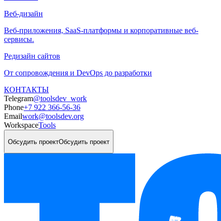
Веб-дизайн
Веб-приложения, SaaS-платформы и корпоративные веб-
сервисы.
Редизайн сайтов
От сопровождения и DevOps до разработки
КОНТАКТЫ
Telegram
@toolsdev_work
Phone
+7 922 366-56-36
Email
work@toolsdev.org
Workspace
Tools
Обсудить проект
Обсудить проект