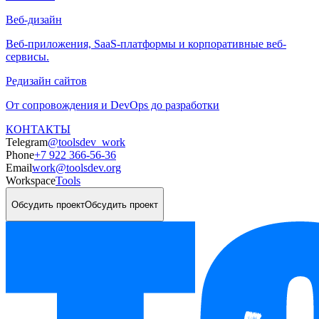
Веб-дизайн
Веб-приложения, SaaS-платформы и корпоративные веб-
сервисы.
Редизайн сайтов
От сопровождения и DevOps до разработки
КОНТАКТЫ
Telegram
@toolsdev_work
Phone
+7 922 366-56-36
Email
work@toolsdev.org
Workspace
Tools
Обсудить проект
Обсудить проект