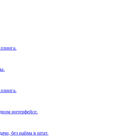
ллинга.
ы.
ллинга.
дном интерфейсе.
чи, без найма в штат.