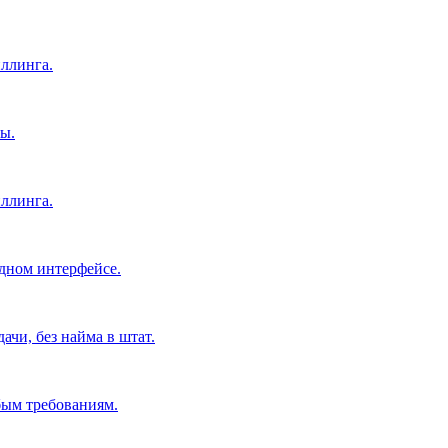
ллинга.
ы.
ллинга.
дном интерфейсе.
чи, без найма в штат.
бым требованиям.