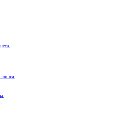
неса.
ллинга.
ы.