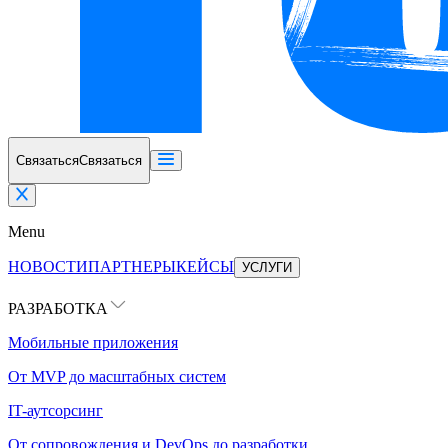
Связаться
Связаться
Menu
НОВОСТИ
ПАРТНЕРЫ
КЕЙСЫ
УСЛУГИ
РАЗРАБОТКА
Мобильные приложения
От MVP до масштабных систем
IT-аутсорсинг
От сопровождения и DevOps до разработки