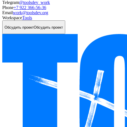
Telegram
@toolsdev_work
Phone
+7 922 366-56-36
Email
work@toolsdev.org
Workspace
Tools
Обсудить проект
Обсудить проект