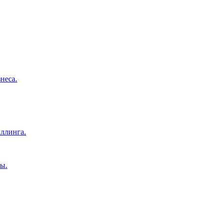
неса.
ллинга.
ы.