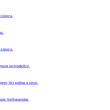
ллинга.
ы.
ллинга.
дном интерфейсе.
чи, без найма в штат.
бым требованиям.