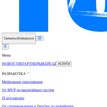
Связаться
Связаться
Menu
НОВОСТИ
ПАРТНЕРЫ
КЕЙСЫ
УСЛУГИ
РАЗРАБОТКА
Мобильные приложения
От MVP до масштабных систем
IT-аутсорсинг
От сопровождения и DevOps до разработки