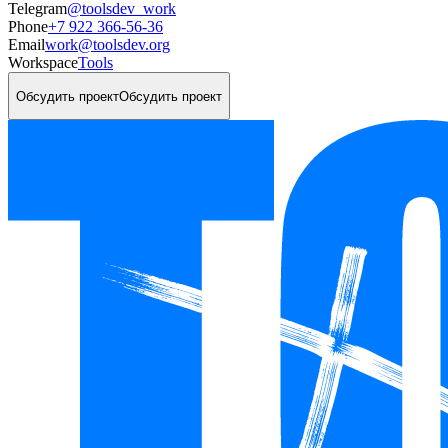
Telegram
@toolsdev_work
Phone
+7 922 366-56-36
Email
work@toolsdev.org
Workspace
Tools
Обсудить проект
Обсудить проект