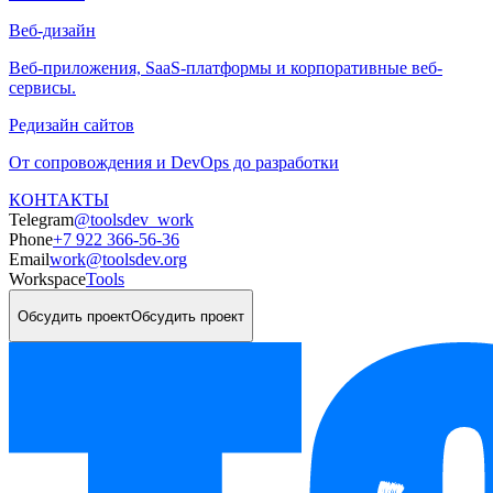
Веб-дизайн
Веб-приложения, SaaS-платформы и корпоративные веб-
сервисы.
Редизайн сайтов
От сопровождения и DevOps до разработки
КОНТАКТЫ
Telegram
@toolsdev_work
Phone
+7 922 366-56-36
Email
work@toolsdev.org
Workspace
Tools
Обсудить проект
Обсудить проект