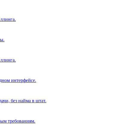
ллинга.
ы.
ллинга.
дном интерфейсе.
чи, без найма в штат.
бым требованиям.