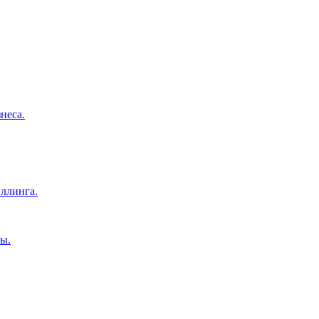
неса.
ллинга.
ы.