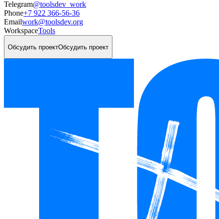
Telegram
@toolsdev_work
Phone
+7 922 366-56-36
Email
work@toolsdev.org
Workspace
Tools
Обсудить проект
Обсудить проект