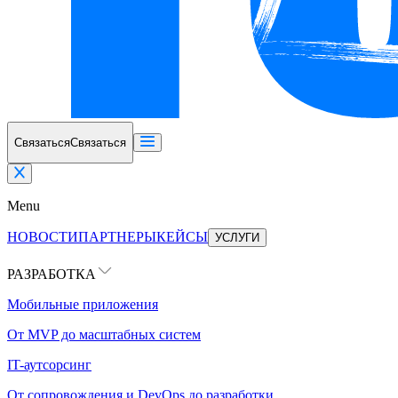
Связаться
Связаться
Menu
НОВОСТИ
ПАРТНЕРЫ
КЕЙСЫ
УСЛУГИ
РАЗРАБОТКА
Мобильные приложения
От MVP до масштабных систем
IT-аутсорсинг
От сопровождения и DevOps до разработки