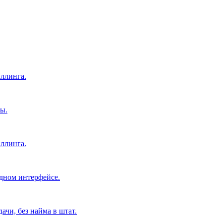
ллинга.
ы.
ллинга.
дном интерфейсе.
чи, без найма в штат.