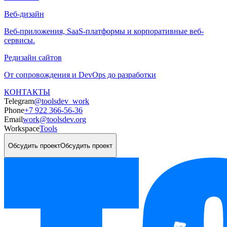
Веб-дизайн
Веб-приложения, SaaS-платформы и корпоративные веб-
сервисы.
Редизайн сайтов
От сопровождения и DevOps до разработки
КОНТАКТЫ
Telegram
@toolsdev_work
Phone
+7 922 366-56-36
Email
work@toolsdev.org
Workspace
Tools
Обсудить проект
Обсудить проект