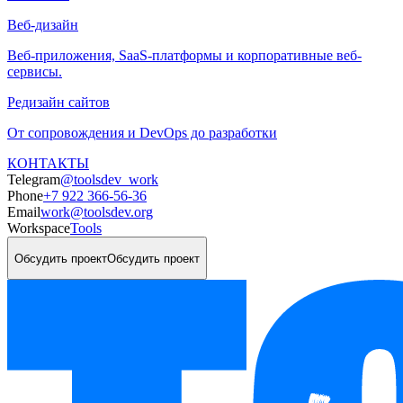
Веб-дизайн
Веб-приложения, SaaS-платформы и корпоративные веб-
сервисы.
Редизайн сайтов
От сопровождения и DevOps до разработки
КОНТАКТЫ
Telegram
@toolsdev_work
Phone
+7 922 366-56-36
Email
work@toolsdev.org
Workspace
Tools
Обсудить проект
Обсудить проект