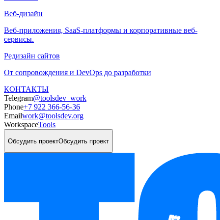
Веб-дизайн
Веб-приложения, SaaS-платформы и корпоративные веб-
сервисы.
Редизайн сайтов
От сопровождения и DevOps до разработки
КОНТАКТЫ
Telegram
@toolsdev_work
Phone
+7 922 366-56-36
Email
work@toolsdev.org
Workspace
Tools
Обсудить проект
Обсудить проект