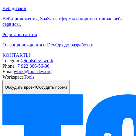
Веб-дизайн
Веб-приложения, SaaS-платформы и корпоративные веб-
сервисы.
Редизайн сайтов
От сопровождения и DevOps до разработки
КОНТАКТЫ
Telegram
@toolsdev_work
Phone
+7 922 366-56-36
Email
work@toolsdev.org
Workspace
Tools
Обсудить проект
Обсудить проект