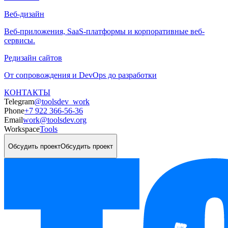
Веб-дизайн
Веб-приложения, SaaS-платформы и корпоративные веб-
сервисы.
Редизайн сайтов
От сопровождения и DevOps до разработки
КОНТАКТЫ
Telegram
@toolsdev_work
Phone
+7 922 366-56-36
Email
work@toolsdev.org
Workspace
Tools
Обсудить проект
Обсудить проект