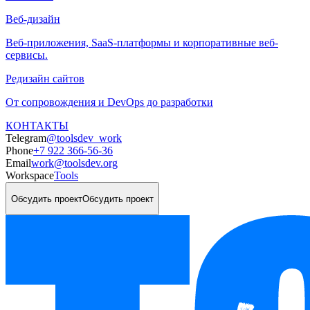
Веб-дизайн
Веб-приложения, SaaS-платформы и корпоративные веб-
сервисы.
Редизайн сайтов
От сопровождения и DevOps до разработки
КОНТАКТЫ
Telegram
@toolsdev_work
Phone
+7 922 366-56-36
Email
work@toolsdev.org
Workspace
Tools
Обсудить проект
Обсудить проект