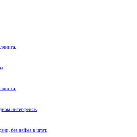
ллинга.
ы.
ллинга.
дном интерфейсе.
чи, без найма в штат.