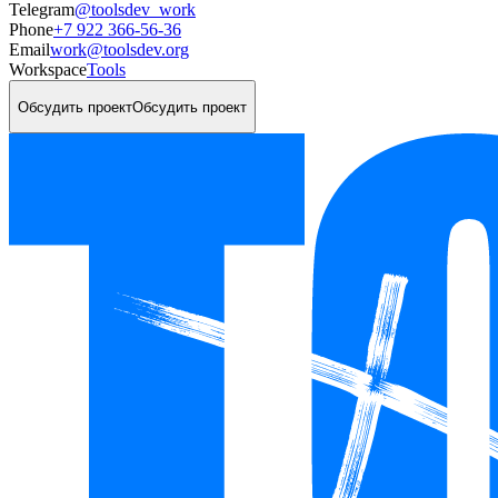
Telegram
@toolsdev_work
Phone
+7 922 366-56-36
Email
work@toolsdev.org
Workspace
Tools
Обсудить проект
Обсудить проект