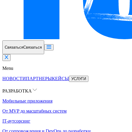
Связаться
Связаться
Menu
НОВОСТИ
ПАРТНЕРЫ
КЕЙСЫ
УСЛУГИ
РАЗРАБОТКА
Мобильные приложения
От MVP до масштабных систем
IT-аутсорсинг
От сопровождения и DevOps до разработки