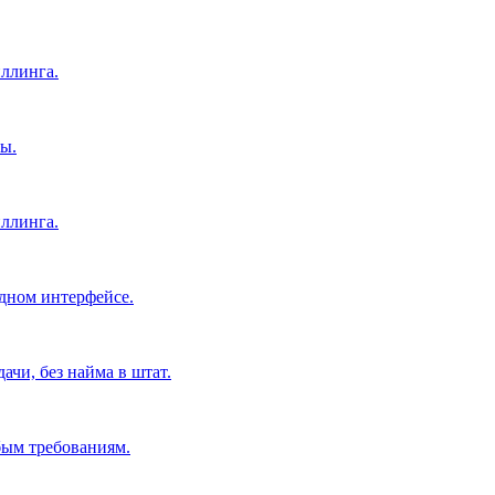
ллинга.
ы.
ллинга.
дном интерфейсе.
чи, без найма в штат.
бым требованиям.