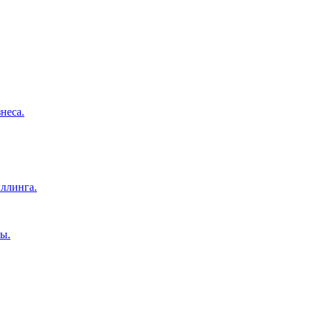
неса.
ллинга.
ы.