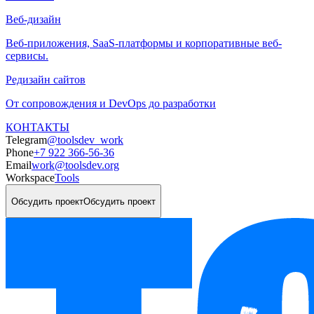
Веб-дизайн
Веб-приложения, SaaS-платформы и корпоративные веб-
сервисы.
Редизайн сайтов
От сопровождения и DevOps до разработки
КОНТАКТЫ
Telegram
@toolsdev_work
Phone
+7 922 366-56-36
Email
work@toolsdev.org
Workspace
Tools
Обсудить проект
Обсудить проект