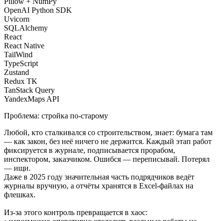
Pillow + NumPy
OpenAI Python SDK
Uvicorn
SQLAlchemy
React
React Native
TailWind
TypeScript
Zustand
Redux TK
TanStack Query
YandexMaps API
Проблема: стройка по-старому
Любой, кто сталкивался со строительством, знает: бумага там
— как закон, без неё ничего не держится. Каждый этап работ
фиксируется в журнале, подписывается прорабом,
инспектором, заказчиком. Ошибся — переписывай. Потерял
— ищи.
Даже в 2025 году значительная часть подрядчиков ведёт
журналы вручную, а отчёты хранятся в Excel-файлах на
флешках.
Из-за этого контроль превращается в хаос: