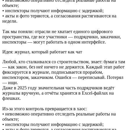
• невозможно оперативно отследить реальные работы на
объекте;
• инспекторы получают информацию с задержкой;
• акты и фото теряются, а согласования растягиваются на
недели.
Так мы поняли: отрасли не хватает единого цифрового
пространства, где все участники — подрядчики, заказчики,
инспекторы — могут работать в одном интерфейсе.
Идея: журнал, который работает как чат
Любой, кто сталкивался со строительством, знает: бумага там
— как закон, без неё ничего не держится. Каждый этап работ
фиксируется в журнале, подписывается прорабом,
инспектором, заказчиком. Ошибся — переписывай. Потерял
— ищи.
Даже в 2025 году значительная часть подрядчиков ведёт
журналы вручную, а отчёты хранятся в Excel-файлах на
флешках.
Из-за этого контроль превращается в хаос:
• невозможно оперативно отследить реальные работы на
объекте;
• инспекторы получают информацию с задержкой;
• акты и фото теряются, а согласования растягиваются на