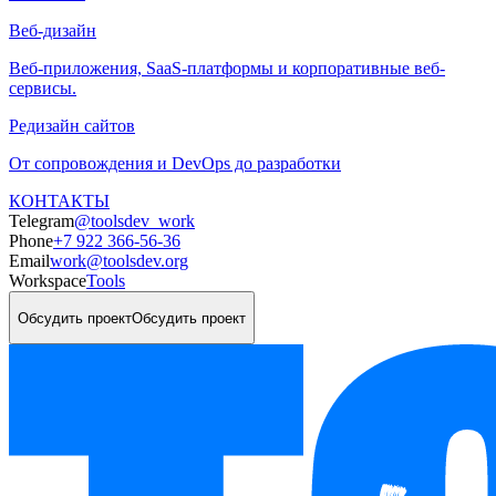
Веб-дизайн
Веб-приложения, SaaS-платформы и корпоративные веб-
сервисы.
Редизайн сайтов
От сопровождения и DevOps до разработки
КОНТАКТЫ
Telegram
@toolsdev_work
Phone
+7 922 366-56-36
Email
work@toolsdev.org
Workspace
Tools
Обсудить проект
Обсудить проект