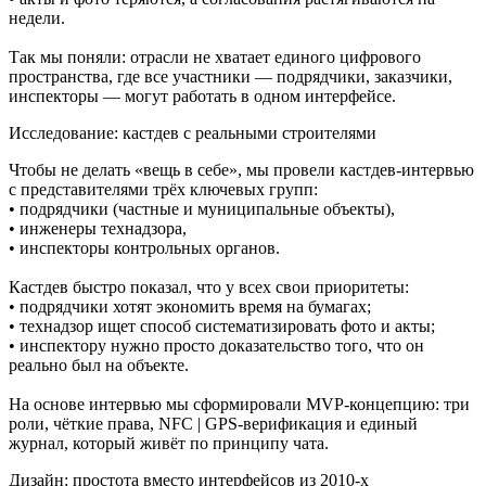
недели.
Так мы поняли: отрасли не хватает единого цифрового
пространства, где все участники — подрядчики, заказчики,
инспекторы — могут работать в одном интерфейсе.
Исследование: кастдев с реальными строителями
Чтобы не делать «вещь в себе», мы провели кастдев-интервью
с представителями трёх ключевых групп:
• подрядчики (частные и муниципальные объекты),
• инженеры технадзора,
• инспекторы контрольных органов.
Кастдев быстро показал, что у всех свои приоритеты:
• подрядчики хотят экономить время на бумагах;
• технадзор ищет способ систематизировать фото и акты;
• инспектору нужно просто доказательство того, что он
реально был на объекте.
На основе интервью мы сформировали MVP-концепцию: три
роли, чёткие права, NFC | GPS-верификация и единый
журнал, который живёт по принципу чата.
Дизайн: простота вместо интерфейсов из 2010-х