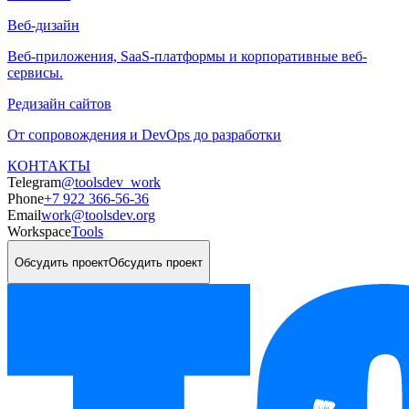
Веб-дизайн
Веб-приложения, SaaS-платформы и корпоративные веб-
сервисы.
Редизайн сайтов
От сопровождения и DevOps до разработки
КОНТАКТЫ
Telegram
@toolsdev_work
Phone
+7 922 366-56-36
Email
work@toolsdev.org
Workspace
Tools
Обсудить проект
Обсудить проект