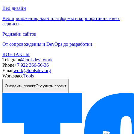
Веб-дизайн
Веб-приложения, SaaS-платформы и корпоративные веб-
сервисы.
Редизайн сайтов
От сопровождения и DevOps до разработки
КОНТАКТЫ
Telegram
@toolsdev_work
Phone
+7 922 366-56-36
Email
work@toolsdev.org
Workspace
Tools
Обсудить проект
Обсудить проект