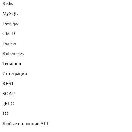
Redis
MySQL
DevOps
CI/CD
Docker
Kubernetes
Terraform
Интеграции
REST
SOAP
gRPC
1С
Любые сторонние API