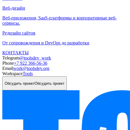
Веб-дизайн
Веб-приложения, SaaS-платформы и корпоративные веб-
сервисы.
Редизайн сайтов
От сопровождения и DevOps до разработки
КОНТАКТЫ
Telegram
@toolsdev_work
Phone
+7 922 366-56-36
Email
work@toolsdev.org
Workspace
Tools
Обсудить проект
Обсудить проект