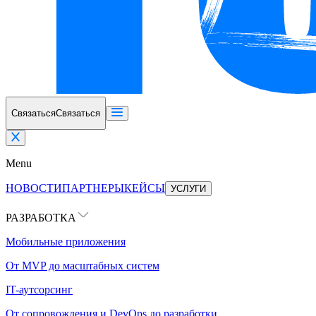
Связаться
Связаться
Menu
НОВОСТИ
ПАРТНЕРЫ
КЕЙСЫ
УСЛУГИ
РАЗРАБОТКА
Мобильные приложения
От MVP до масштабных систем
IT-аутсорсинг
От сопровождения и DevOps до разработки