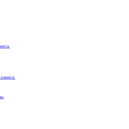
неса.
ллинга.
ы.