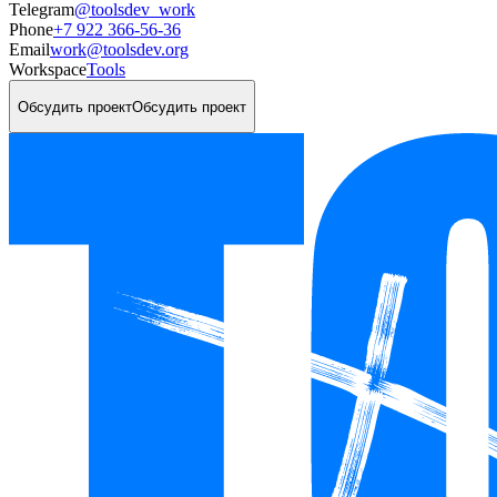
Telegram
@toolsdev_work
Phone
+7 922 366-56-36
Email
work@toolsdev.org
Workspace
Tools
Обсудить проект
Обсудить проект