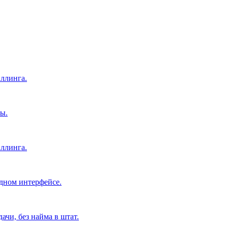
ллинга.
ы.
ллинга.
дном интерфейсе.
чи, без найма в штат.