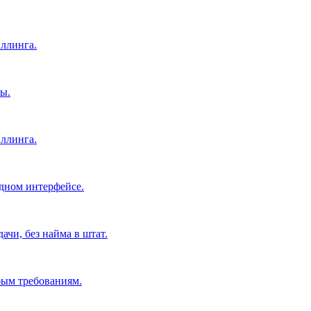
ллинга.
ы.
ллинга.
дном интерфейсе.
чи, без найма в штат.
бым требованиям.