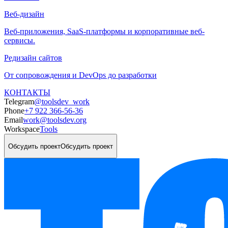
Веб-дизайн
Веб-приложения, SaaS-платформы и корпоративные веб-
сервисы.
Редизайн сайтов
От сопровождения и DevOps до разработки
КОНТАКТЫ
Telegram
@toolsdev_work
Phone
+7 922 366-56-36
Email
work@toolsdev.org
Workspace
Tools
Обсудить проект
Обсудить проект