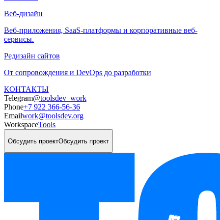
Веб-дизайн
Веб-приложения, SaaS-платформы и корпоративные веб-
сервисы.
Редизайн сайтов
От сопровождения и DevOps до разработки
КОНТАКТЫ
Telegram
@toolsdev_work
Phone
+7 922 366-56-36
Email
work@toolsdev.org
Workspace
Tools
Обсудить проект
Обсудить проект