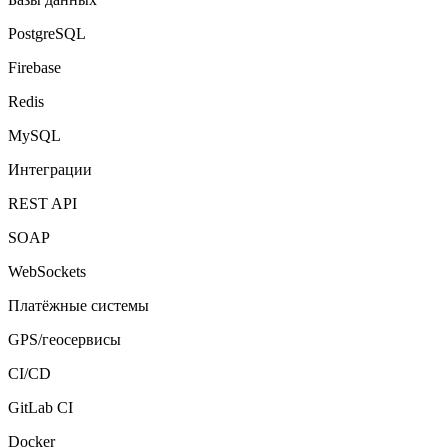
PostgreSQL
Firebase
Redis
MySQL
Интеграции
REST API
SOAP
WebSockets
Платёжные системы
GPS/геосервисы
CI/CD
GitLab CI
Docker