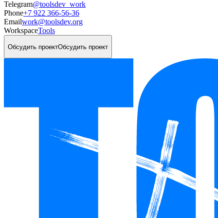
Telegram
@toolsdev_work
Phone
+7 922 366-56-36
Email
work@toolsdev.org
Workspace
Tools
Обсудить проект
Обсудить проект