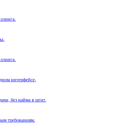
ллинга.
ы.
ллинга.
дном интерфейсе.
чи, без найма в штат.
бым требованиям.