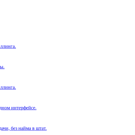
ллинга.
ы.
ллинга.
дном интерфейсе.
чи, без найма в штат.