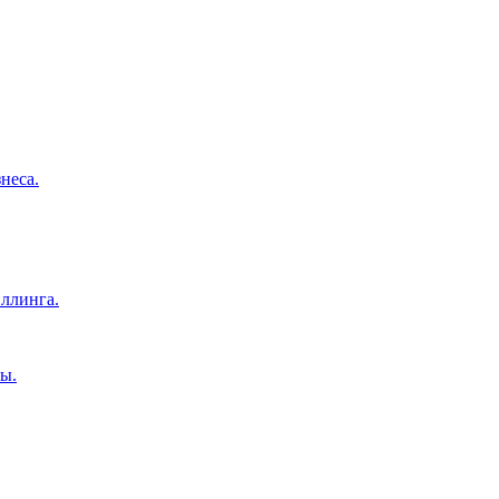
неса.
ллинга.
ы.