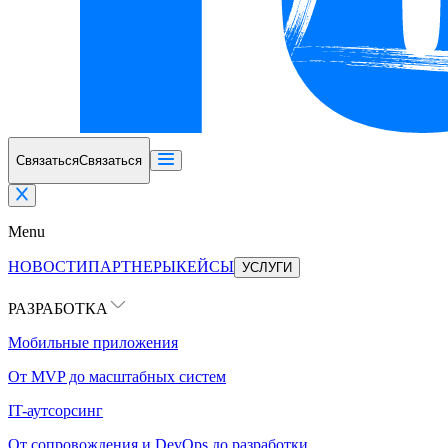
Связаться
Связаться
Menu
НОВОСТИ
ПАРТНЕРЫ
КЕЙСЫ
УСЛУГИ
РАЗРАБОТКА
Мобильные приложения
От MVP до масштабных систем
IT-аутсорсинг
От сопровождения и DevOps до разработки