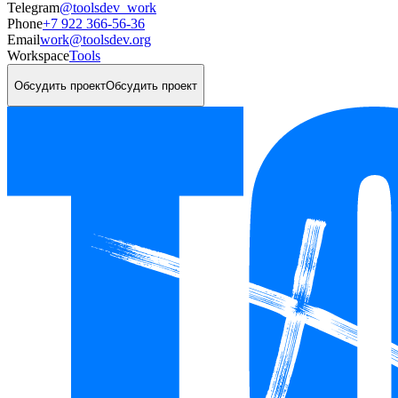
Telegram
@toolsdev_work
Phone
+7 922 366-56-36
Email
work@toolsdev.org
Workspace
Tools
Обсудить проект
Обсудить проект