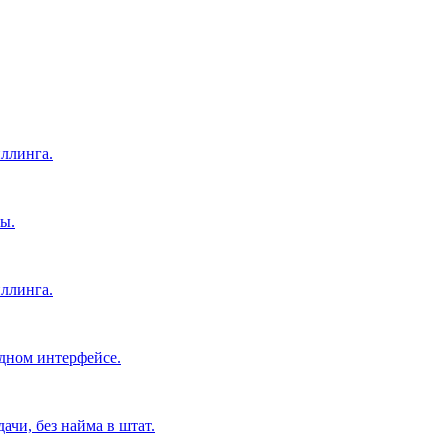
ллинга.
ы.
ллинга.
дном интерфейсе.
чи, без найма в штат.