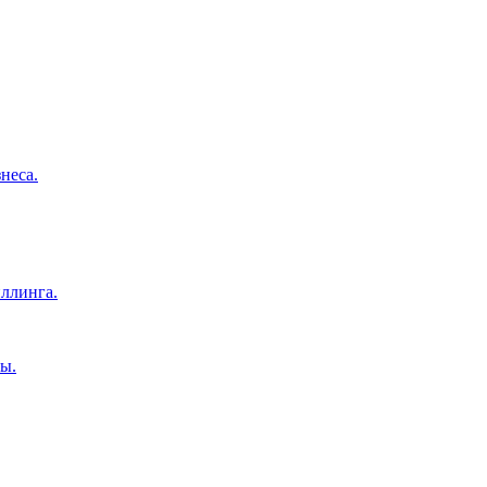
неса.
ллинга.
ы.