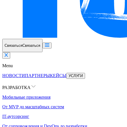
Связаться
Связаться
Menu
НОВОСТИ
ПАРТНЕРЫ
КЕЙСЫ
УСЛУГИ
РАЗРАБОТКА
Мобильные приложения
От MVP до масштабных систем
IT-аутсорсинг
От сопровождения и DevOps до разработки