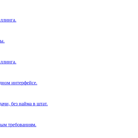
ллинга.
ы.
ллинга.
дном интерфейсе.
чи, без найма в штат.
бым требованиям.