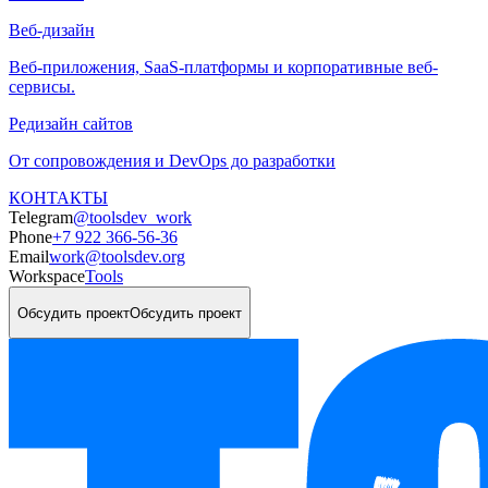
Веб-дизайн
Веб-приложения, SaaS-платформы и корпоративные веб-
сервисы.
Редизайн сайтов
От сопровождения и DevOps до разработки
КОНТАКТЫ
Telegram
@toolsdev_work
Phone
+7 922 366-56-36
Email
work@toolsdev.org
Workspace
Tools
Обсудить проект
Обсудить проект