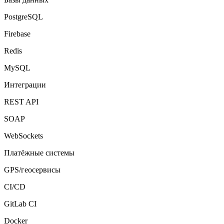
PostgreSQL
Firebase
Redis
MySQL
Интеграции
REST API
SOAP
WebSockets
Платёжные системы
GPS/геосервисы
CI/CD
GitLab CI
Docker