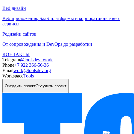
Веб-дизайн
Веб-приложения, SaaS-платформы и корпоративные веб-
сервисы.
Редизайн сайтов
От сопровождения и DevOps до разработки
КОНТАКТЫ
Telegram
@toolsdev_work
Phone
+7 922 366-56-36
Email
work@toolsdev.org
Workspace
Tools
Обсудить проект
Обсудить проект