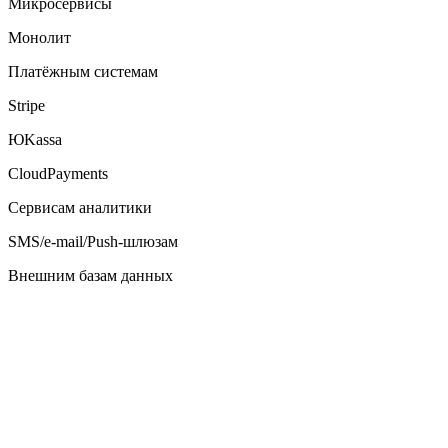
Микросервисы
Монолит
Платёжным системам
Stripe
ЮKassa
CloudPayments
Сервисам аналитики
SMS/e-mail/Push-шлюзам
Внешним базам данных