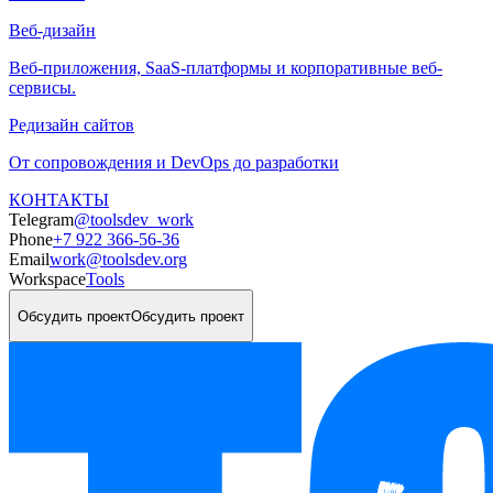
Веб-дизайн
Веб-приложения, SaaS-платформы и корпоративные веб-
сервисы.
Редизайн сайтов
От сопровождения и DevOps до разработки
КОНТАКТЫ
Telegram
@toolsdev_work
Phone
+7 922 366-56-36
Email
work@toolsdev.org
Workspace
Tools
Обсудить проект
Обсудить проект