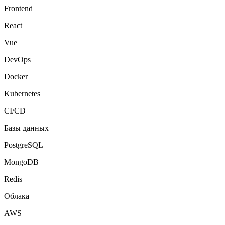
Frontend
React
Vue
DevOps
Docker
Kubernetes
CI/CD
Базы данных
PostgreSQL
MongoDB
Redis
Облака
AWS