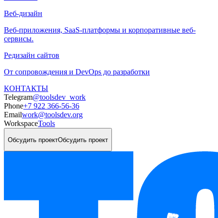
Веб-дизайн
Веб-приложения, SaaS-платформы и корпоративные веб-
сервисы.
Редизайн сайтов
От сопровождения и DevOps до разработки
КОНТАКТЫ
Telegram
@toolsdev_work
Phone
+7 922 366-56-36
Email
work@toolsdev.org
Workspace
Tools
Обсудить проект
Обсудить проект