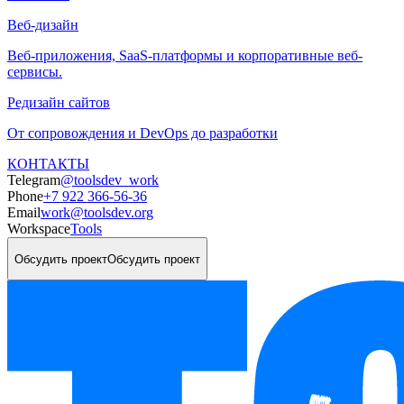
Веб-дизайн
Веб-приложения, SaaS-платформы и корпоративные веб-
сервисы.
Редизайн сайтов
От сопровождения и DevOps до разработки
КОНТАКТЫ
Telegram
@toolsdev_work
Phone
+7 922 366-56-36
Email
work@toolsdev.org
Workspace
Tools
Обсудить проект
Обсудить проект