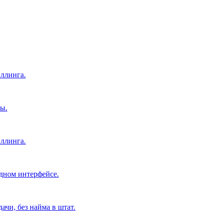
ллинга.
ы.
ллинга.
дном интерфейсе.
чи, без найма в штат.