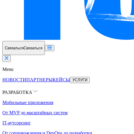
Связаться
Связаться
Menu
НОВОСТИ
ПАРТНЕРЫ
КЕЙСЫ
УСЛУГИ
РАЗРАБОТКА
Мобильные приложения
От MVP до масштабных систем
IT-аутсорсинг
От сопровождения и DevOps до разработки