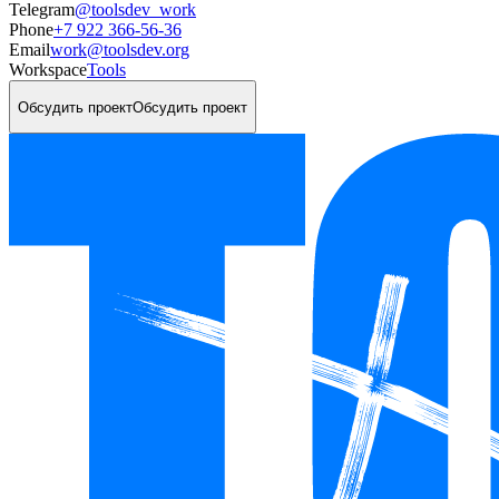
Telegram
@toolsdev_work
Phone
+7 922 366-56-36
Email
work@toolsdev.org
Workspace
Tools
Обсудить проект
Обсудить проект