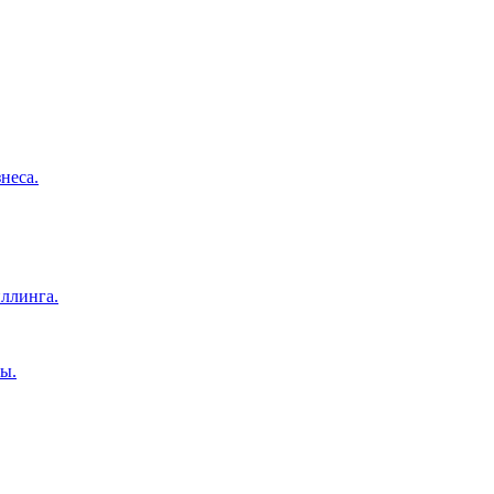
неса.
ллинга.
ы.