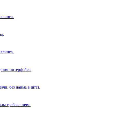
ллинга.
ы.
ллинга.
дном интерфейсе.
чи, без найма в штат.
бым требованиям.