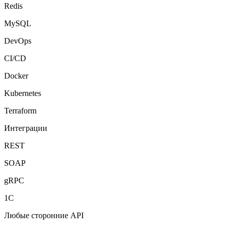
Redis
MySQL
DevOps
CI/CD
Docker
Kubernetes
Terraform
Интеграции
REST
SOAP
gRPC
1С
Любые сторонние API