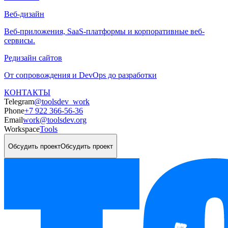
Веб-дизайн
Веб-приложения, SaaS-платформы и корпоративные веб-
сервисы.
Редизайн сайтов
От сопровождения и DevOps до разработки
КОНТАКТЫ
Telegram
@toolsdev_work
Phone
+7 922 366-56-36
Email
work@toolsdev.org
Workspace
Tools
Обсудить проект
Обсудить проект