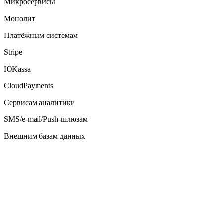
Микросервисы
Монолит
Платёжным системам
Stripe
ЮKassa
CloudPayments
Сервисам аналитики
SMS/e-mail/Push-шлюзам
Внешним базам данных