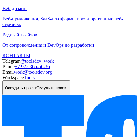
Веб-дизайн
Веб-приложения, SaaS-платформы и корпоративные веб-
сервисы.
Редизайн сайтов
От сопровождения и DevOps до разработки
КОНТАКТЫ
Telegram
@toolsdev_work
Phone
+7 922 366-56-36
Email
work@toolsdev.org
Workspace
Tools
Обсудить проект
Обсудить проект