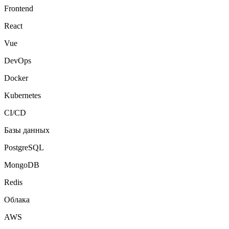
Frontend
React
Vue
DevOps
Docker
Kubernetes
CI/CD
Базы данных
PostgreSQL
MongoDB
Redis
Облака
AWS