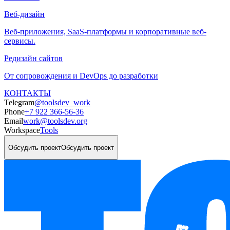
Веб-дизайн
Веб-приложения, SaaS-платформы и корпоративные веб-
сервисы.
Редизайн сайтов
От сопровождения и DevOps до разработки
КОНТАКТЫ
Telegram
@toolsdev_work
Phone
+7 922 366-56-36
Email
work@toolsdev.org
Workspace
Tools
Обсудить проект
Обсудить проект