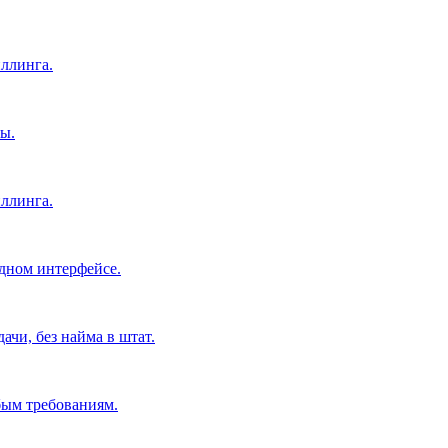
ллинга.
ы.
ллинга.
дном интерфейсе.
чи, без найма в штат.
бым требованиям.