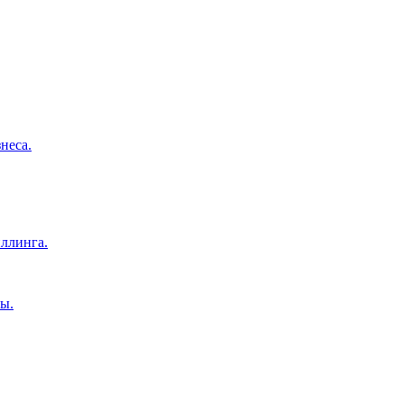
неса.
ллинга.
ы.