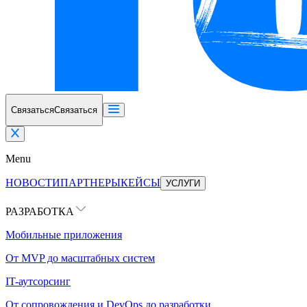
Связаться
Связаться
Menu
НОВОСТИ
ПАРТНЕРЫ
КЕЙСЫ
УСЛУГИ
РАЗРАБОТКА
Мобильные приложения
От MVP до масштабных систем
IT-аутсорсинг
От сопровождения и DevOps до разработки