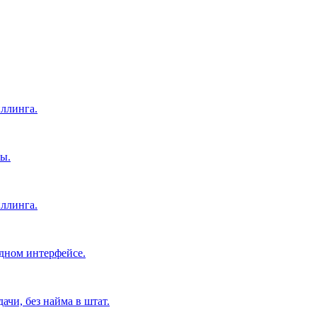
ллинга.
ы.
ллинга.
дном интерфейсе.
чи, без найма в штат.