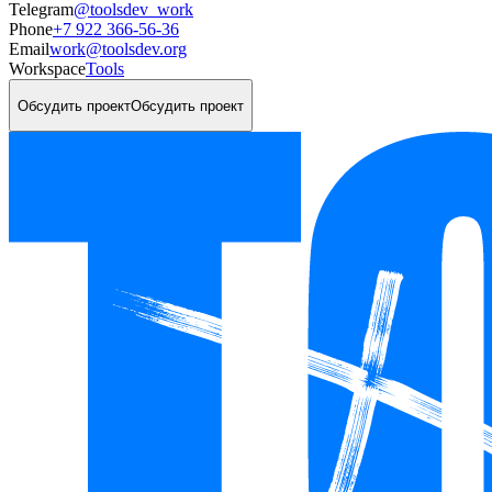
Telegram
@toolsdev_work
Phone
+7 922 366-56-36
Email
work@toolsdev.org
Workspace
Tools
Обсудить проект
Обсудить проект