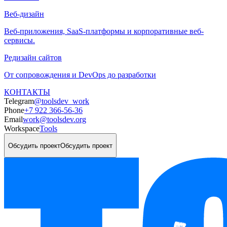
Веб-дизайн
Веб-приложения, SaaS-платформы и корпоративные веб-
сервисы.
Редизайн сайтов
От сопровождения и DevOps до разработки
КОНТАКТЫ
Telegram
@toolsdev_work
Phone
+7 922 366-56-36
Email
work@toolsdev.org
Workspace
Tools
Обсудить проект
Обсудить проект