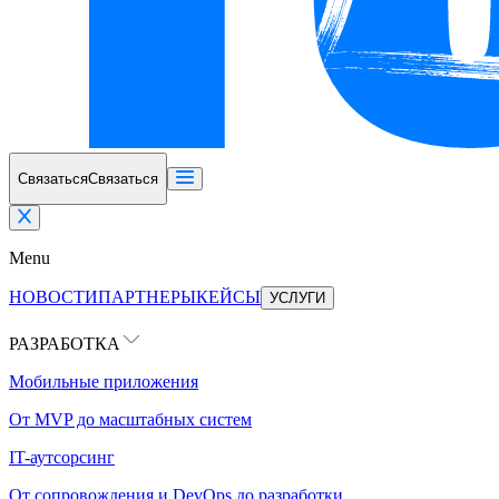
Связаться
Связаться
Menu
НОВОСТИ
ПАРТНЕРЫ
КЕЙСЫ
УСЛУГИ
РАЗРАБОТКА
Мобильные приложения
От MVP до масштабных систем
IT-аутсорсинг
От сопровождения и DevOps до разработки