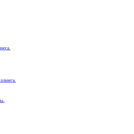
неса.
ллинга.
ы.