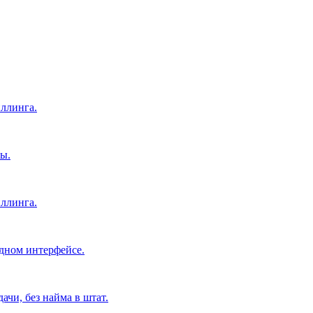
ллинга.
ы.
ллинга.
дном интерфейсе.
чи, без найма в штат.