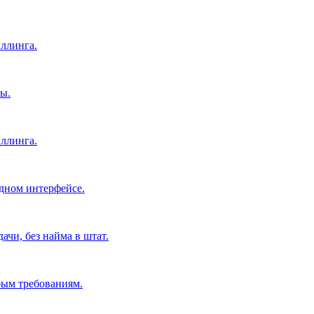
ллинга.
ы.
ллинга.
дном интерфейсе.
чи, без найма в штат.
бым требованиям.