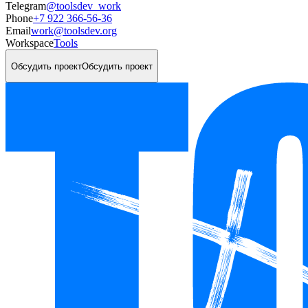
Telegram
@toolsdev_work
Phone
+7 922 366-56-36
Email
work@toolsdev.org
Workspace
Tools
Обсудить проект
Обсудить проект