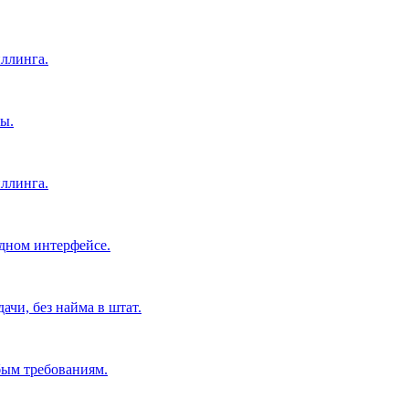
ллинга.
ы.
ллинга.
дном интерфейсе.
чи, без найма в штат.
бым требованиям.