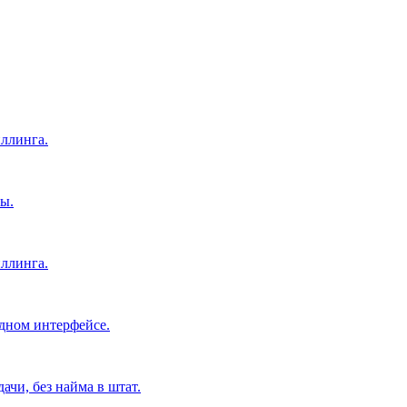
ллинга.
ы.
ллинга.
дном интерфейсе.
чи, без найма в штат.