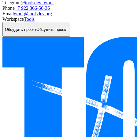
Telegram
@toolsdev_work
Phone
+7 922 366-56-36
Email
work@toolsdev.org
Workspace
Tools
Обсудить проект
Обсудить проект