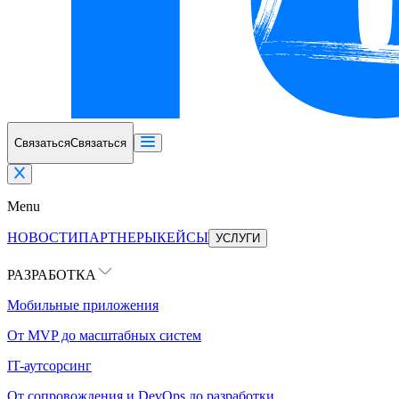
Связаться
Связаться
Menu
НОВОСТИ
ПАРТНЕРЫ
КЕЙСЫ
УСЛУГИ
РАЗРАБОТКА
Мобильные приложения
От MVP до масштабных систем
IT-аутсорсинг
От сопровождения и DevOps до разработки