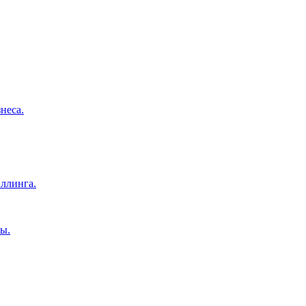
неса.
ллинга.
ы.